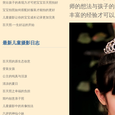
突出孩子的表现力才可把宝宝百天照拍好
师的想法与孩子的
宝宝拍照如何搭配好服装才能拍的更好
丰富的经验才可以
儿童摄影让你的宝宝成长记录更加完美
百天照-一生好运的开始
最新儿童摄影日志
百天照的原生态创意
变装女孩
公主的纯真与活泼
清凉的夏日
百天照之幸福的负担
简约创意亲子照
儿童摄影中的肖像拍法
六岁的神仙小妹