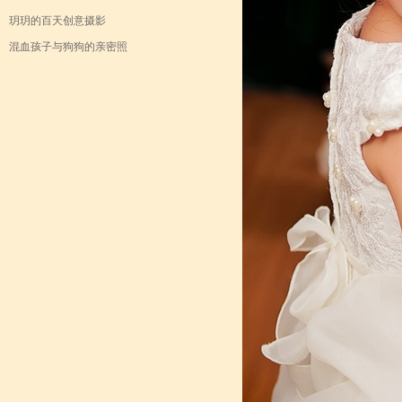
玥玥的百天创意摄影
混血孩子与狗狗的亲密照